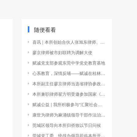
随便看看
喜讯 | 本所创始合伙人张旭东律师、高级合伙人廖京律师入选东莞市首届立法咨询专家库
廖京律师被市妇联聘为调解大使
赋诚党支部参观东莞中学党史教育基地
心系教育，深情反哺——赋诚在桂林电子科技大学捐款设立奖教基金
本所副主任廖京律师当选省律协参政议政促进工作委员会委员
本所兼职律师翟方明受邀参加国家《医疗保障法（草案）》专家研讨会
赋诚公益 | 我所积极参与“汇聚社会力量，合力全民禁毒”普法宣传活动
康世为律师为麻涌镇领导干部作法治专题培训
莞城区领导向本所归侨致以节日问候
莞城党工委、统战办领导莅临本所开展调研