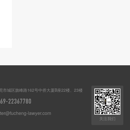
莞市城区旗峰路162号中侨大厦B座22楼、23楼
69-22367780
er@fucheng-lawyer.com
关注我们